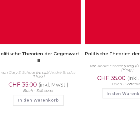
Politische Theorien der Gegenwart
Politische Theorien de
III
von
André Brodcz
(Hrsg.)/
(Hrsg.)
von
Gary S. Schaal
(Hrsg.)/
André Brodcz
(Hrsg.)
CHF
35.00
(inkl
CHF
35.00
Buch - Softcov
(inkl. MwSt.)
Buch - Softcover
In den Waren
In den Warenkorb