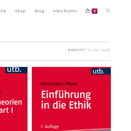
eite
Shop
Blog
Mein Konto
0
ANSICHT:
12
24
ALLE