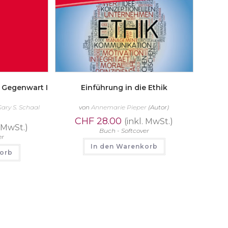
r Gegenwart I
Einführung in die Ethik
Gary S. Schaal
von
Annemarie Pieper
(Autor)
CHF
28.00
(inkl. MwSt.)
. MwSt.)
Buch - Softcover
er
In den Warenkorb
korb