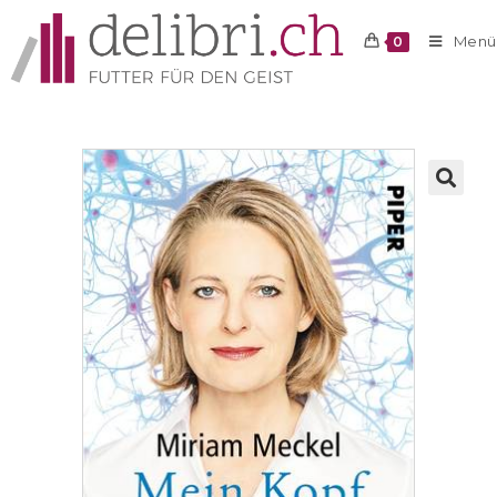
Menü
0