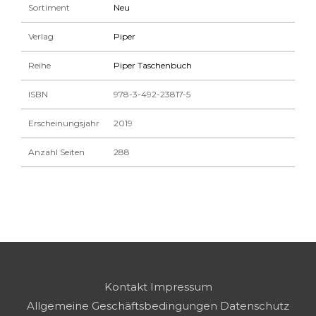
Sortiment
Neu
Verlag
Piper
Reihe
Piper Taschenbuch
ISBN
978-3-492-23817-5
Erscheinungsjahr
2019
Anzahl Seiten
288
Kontakt
Impressum
Allgemeine Geschäftsbedingungen
Datenschutz