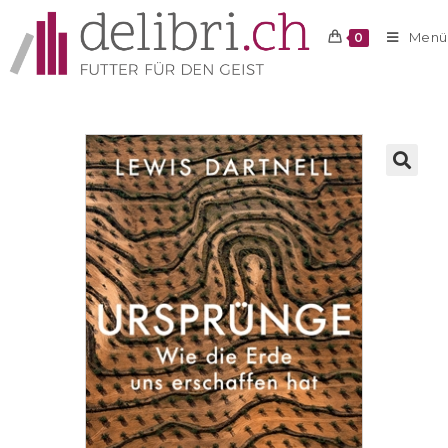
Menü
0