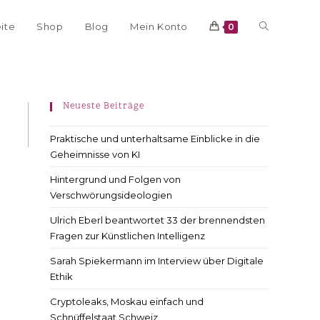
eite
Shop
Blog
Mein Konto
0
Neueste Beiträge
Praktische und unterhaltsame Einblicke in die
Geheimnisse von KI
Hintergrund und Folgen von
Verschwörungsideologien
Ulrich Eberl beantwortet 33 der brennendsten
Fragen zur Künstlichen Intelligenz
Sarah Spiekermann im Interview über Digitale
Ethik
Cryptoleaks, Moskau einfach und
Schnüffelstaat Schweiz