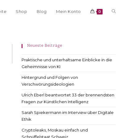
eite
Shop
Blog
Mein Konto
0
Neueste Beiträge
Praktische und unterhaltsame Einblicke in die
Geheimnisse von KI
Hintergrund und Folgen von
Verschwörungsideologien
Ulrich Eberl beantwortet 33 der brennendsten
Fragen zur Künstlichen Intelligenz
Sarah Spiekermann im Interview über Digitale
Ethik
Cryptoleaks, Moskau einfach und
Schnüffelstaat Schweiz