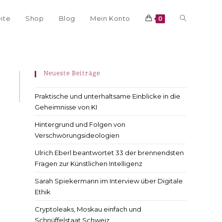
eite
Shop
Blog
Mein Konto
0
Neueste Beiträge
Praktische und unterhaltsame Einblicke in die
Geheimnisse von KI
Hintergrund und Folgen von
Verschwörungsideologien
Ulrich Eberl beantwortet 33 der brennendsten
Fragen zur Künstlichen Intelligenz
Sarah Spiekermann im Interview über Digitale
Ethik
Cryptoleaks, Moskau einfach und
Schnüffelstaat Schweiz