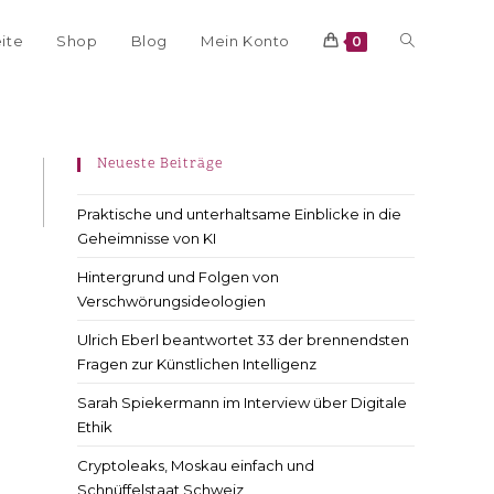
eite
Shop
Blog
Mein Konto
0
Neueste Beiträge
Praktische und unterhaltsame Einblicke in die
Geheimnisse von KI
Hintergrund und Folgen von
Verschwörungsideologien
Ulrich Eberl beantwortet 33 der brennendsten
Fragen zur Künstlichen Intelligenz
Sarah Spiekermann im Interview über Digitale
Ethik
Cryptoleaks, Moskau einfach und
Schnüffelstaat Schweiz