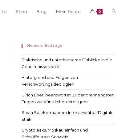
eite
Shop
Blog
Mein Konto
0
Neueste Beiträge
Praktische und unterhaltsame Einblicke in die
Geheimnisse von KI
Hintergrund und Folgen von
Verschwörungsideologien
Ulrich Eberl beantwortet 33 der brennendsten
Fragen zur Künstlichen Intelligenz
Sarah Spiekermann im Interview über Digitale
Ethik
Cryptoleaks, Moskau einfach und
Schnüffelstaat Schweiz