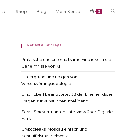
eite
Shop
Blog
Mein Konto
0
Neueste Beiträge
Praktische und unterhaltsame Einblicke in die
Geheimnisse von KI
Hintergrund und Folgen von
Verschwörungsideologien
Ulrich Eberl beantwortet 33 der brennendsten
Fragen zur Künstlichen Intelligenz
Sarah Spiekermann im Interview über Digitale
Ethik
Cryptoleaks, Moskau einfach und
Schnüffelstaat Schweiz