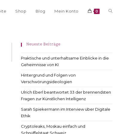
eite
Shop
Blog
Mein Konto
0
Neueste Beiträge
Praktische und unterhaltsame Einblicke in die
Geheimnisse von KI
Hintergrund und Folgen von
Verschwörungsideologien
Ulrich Eberl beantwortet 33 der brennendsten
Fragen zur Künstlichen Intelligenz
Sarah Spiekermann im Interview über Digitale
Ethik
Cryptoleaks, Moskau einfach und
Schnüffelstaat Schweiz