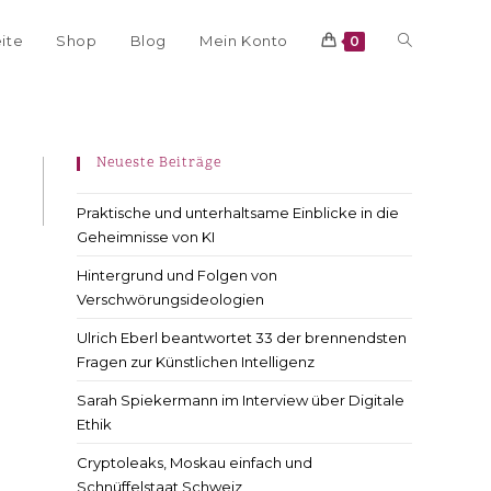
eite
Shop
Blog
Mein Konto
0
Neueste Beiträge
Praktische und unterhaltsame Einblicke in die
Geheimnisse von KI
Hintergrund und Folgen von
Verschwörungsideologien
Ulrich Eberl beantwortet 33 der brennendsten
Fragen zur Künstlichen Intelligenz
Sarah Spiekermann im Interview über Digitale
Ethik
Cryptoleaks, Moskau einfach und
Schnüffelstaat Schweiz