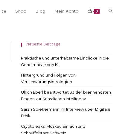
eite
Shop
Blog
Mein Konto
0
Neueste Beiträge
Praktische und unterhaltsame Einblicke in die
Geheimnisse von KI
Hintergrund und Folgen von
Verschwörungsideologien
Ulrich Eberl beantwortet 33 der brennendsten
Fragen zur Künstlichen Intelligenz
Sarah Spiekermann im Interview über Digitale
Ethik
Cryptoleaks, Moskau einfach und
Schnüffelstaat Schweiz