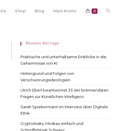
eite
Shop
Blog
Mein Konto
0
Neueste Beiträge
Praktische und unterhaltsame Einblicke in die
Geheimnisse von KI
Hintergrund und Folgen von
Verschwörungsideologien
Ulrich Eberl beantwortet 33 der brennendsten
Fragen zur Künstlichen Intelligenz
Sarah Spiekermann im Interview über Digitale
Ethik
Cryptoleaks, Moskau einfach und
Schnüffelstaat Schweiz