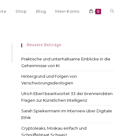
eite
Shop
Blog
Mein Konto
0
Neueste Beiträge
Praktische und unterhaltsame Einblicke in die
Geheimnisse von KI
Hintergrund und Folgen von
Verschwörungsideologien
Ulrich Eberl beantwortet 33 der brennendsten
Fragen zur Künstlichen Intelligenz
Sarah Spiekermann im Interview über Digitale
Ethik
Cryptoleaks, Moskau einfach und
Schnüffelstaat Schweiz