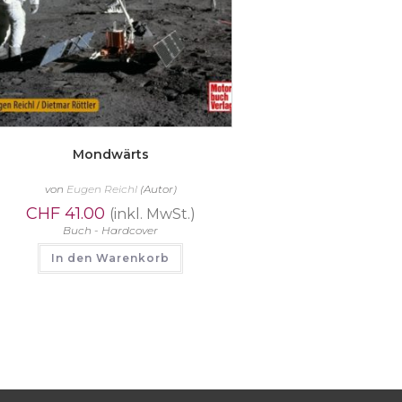
Mondwärts
von
Eugen Reichl
(Autor)
CHF
41.00
(inkl. MwSt.)
Buch - Hardcover
In den Warenkorb