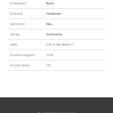
Produktart
Buch
Einband
Hardcover
Sortiment
Neu
Verlag
Suhrkamp
ISBN
978-3-518-58690-7
Erscheinungsjahr
2016
Anzahl Seiten
715