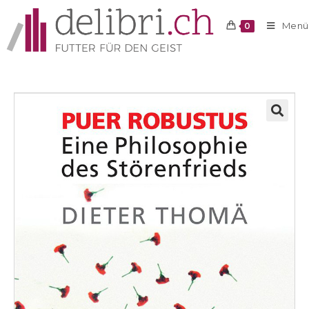
Menü
0