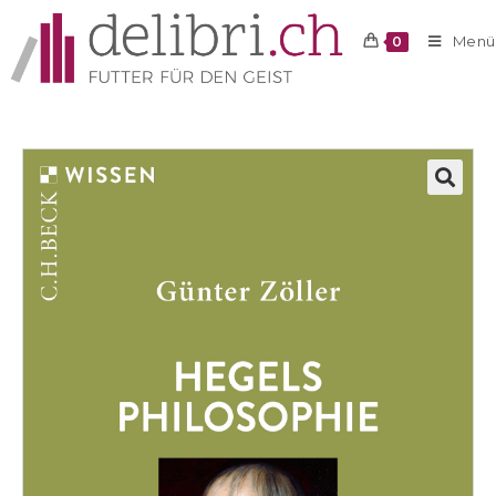
Menü
0