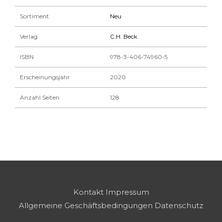
Sortiment
Neu
Verlag
C.H. Beck
ISBN
978-3-406-74960-5
Erscheinungsjahr
2020
Anzahl Seiten
128
Kontakt
Impressum
Allgemeine Geschäftsbedingungen
Datenschutz