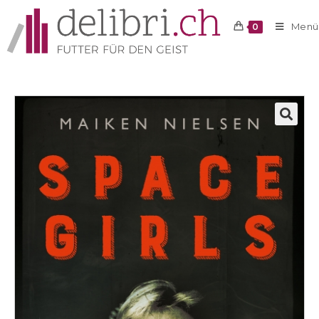
Menü
0