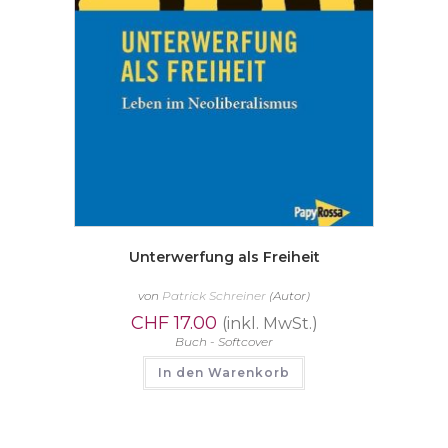
Unterwerfung als Freiheit
von
Patrick Schreiner
(Autor)
CHF
17.00
(inkl. MwSt.)
Buch - Softcover
In den Warenkorb