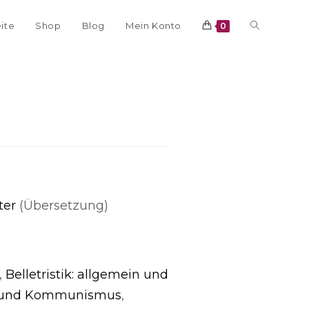
eite
Shop
Blog
Mein Konto
0
ter
(Übersetzung)
,
Belletristik: allgemein und
 und Kommunismus
,