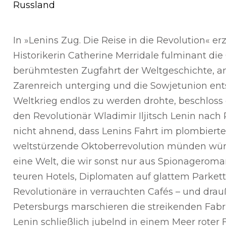
Russland
In »Lenins Zug. Die Reise in die Revolution« erz
Historikerin Catherine Merridale fulminant die
berühmtesten Zugfahrt der Weltgeschichte, a
Zarenreich unterging und die Sowjetunion ents
Weltkrieg endlos zu werden drohte, beschloss
den Revolutionär Wladimir Iljitsch Lenin nac
nicht ahnend, dass Lenins Fahrt im plombiert
weltstürzende Oktoberrevolution münden würd
eine Welt, die wir sonst nur aus Spionagerom
teuren Hotels, Diplomaten auf glattem Parkett,
Revolutionäre in verrauchten Cafés – und drau
Petersburgs marschieren die streikenden Fabrik
Lenin schließlich jubelnd in einem Meer roter 