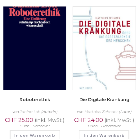
Roboterethik
Die Digitale Kränkung
von
Janina Loh
(Autorin)
von
Matthias Zehnder
(Autor)
CHF
25.00
CHF
24.00
(inkl. MwSt.)
(inkl. MwSt.)
Buch - Softcover
Buch - Hardcover
In den Warenkorb
In den Warenkorb