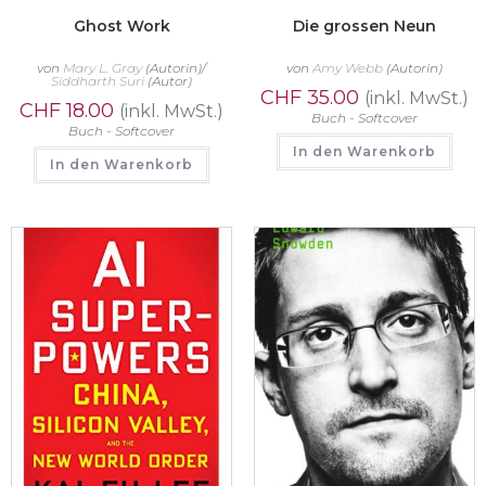
Ghost Work
Die grossen Neun
von
Mary L. Gray
(Autorin)/
von
Amy Webb
(Autorin)
Siddharth Suri
(Autor)
CHF
35.00
(inkl. MwSt.)
CHF
18.00
(inkl. MwSt.)
Buch - Softcover
Buch - Softcover
In den Warenkorb
In den Warenkorb