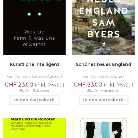
Künstliche Intelligenz
Schönes neues England
von
Manuela Lenzen
(Autorin)
von
Sam Byers
(Autor)
CHF
23.00
CHF
33.00
(inkl. MwSt.)
(inkl. MwSt.)
Buch - Softcover
Buch - Hardcover
In den Warenkorb
In den Warenkorb