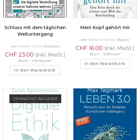
Schluss mit dem täglichen
Mein Kopf gehört mir
Weltuntergang
von
Miriam Meckel
(Autor)
von
Maren Urner
(Autorin)
CHF
16.00
(inkl. MwSt.)
CHF
23.00
Buch - Softcover
(inkl. MwSt.)
Buch - Hardcover
In den Warenkorb
In den Warenkorb
DEMNÄCHST AM LAGER