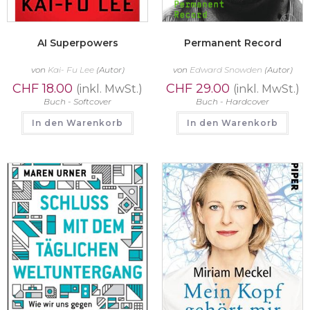
AI Superpowers
Permanent Record
von
Kai- Fu Lee
(Autor)
von
Edward Snowden
(Autor)
CHF
18.00
CHF
29.00
(inkl. MwSt.)
(inkl. MwSt.)
Buch - Softcover
Buch - Hardcover
In den Warenkorb
In den Warenkorb