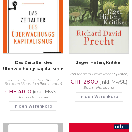
Das Zeitalter des
Jäger, Hirten, Kritiker
Überwachungskapitalismus
von
Richard David Precht
(Autor)
von
Shoshana Zuboff
(Autor)/
CHF
28.00
(inkl. MwSt.)
Bernhard Schmid
(Übersetzung)
Buch - Hardcover
CHF
41.00
(inkl. MwSt.)
In den Warenkorb
Buch - Hardcover
In den Warenkorb