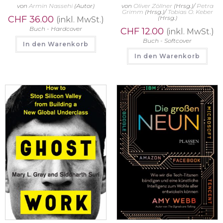
von
Armin Nassehi
(Autor)
von
Oliver Zöllner
(Hrsg.)/
Petra
Grimm
(Hrsg.)/
Tobias O. Keber
CHF
36.00
(Hrsg.)
(inkl. MwSt.)
Buch - Hardcover
CHF
12.00
(inkl. MwSt.)
Buch - Softcover
In den Warenkorb
In den Warenkorb