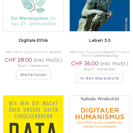
Digitale Ethik
Leben 3.0
von
Sarah Spiekermann
(Autor)
von
Max Tegmark
(Autor)/
Hubert
Mania
(Übersetzung)
CHF
28.00
(inkl. MwSt.)
CHF
36.00
(inkl. MwSt.)
Buch - Hardcover
Buch - Hardcover
Weiterlesen
In den Warenkorb