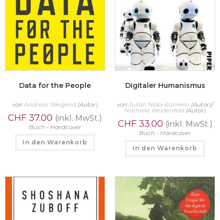
Data for the People
Digitaler Humanismus
von
Andreas Weigend
(Autor)
von
Julian Nida-Rümelin
(Autor)/
Nathalie Weidenfeld
(Autor)
CHF
37.00
(inkl. MwSt.)
CHF
33.00
(inkl. MwSt.)
Buch - Hardcover
Buch - Hardcover
In den Warenkorb
In den Warenkorb