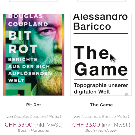
Bit Rot
The Game
von
Douglas Coupland
(Autor)
von
Alessandro Baricco
(Autor)
CHF
33.00
CHF
33.00
(inkl. MwSt.)
(inkl. MwSt.)
Buch - Hardcover
Buch - Hardcover