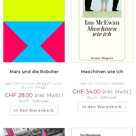
Marx und die Roboter
Maschinen wie ich
von
Sabine Nuss
(Hrsg.)/
Florian
von
Ian McEwan
(Autor)
Butollo
(Hrsg.)
CHF
34.00
(inkl. MwSt.)
CHF
28.00
(inkl. MwSt.)
Buch - Softcover
Buch - Softcover
In den Warenkorb
In den Warenkorb