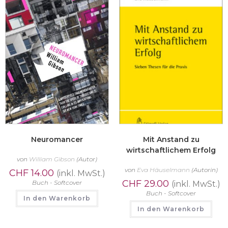
Neuromancer
Mit Anstand zu
wirtschaftlichem Erfolg
von
William Gibson
(Autor)
von
Eva Häuselmann
(Autorin)
CHF
14.00
(inkl. MwSt.)
CHF
29.00
Buch - Softcover
(inkl. MwSt.)
Buch - Softcover
In den Warenkorb
In den Warenkorb