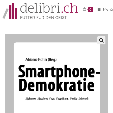
Menü
0