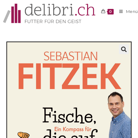
Menü
0