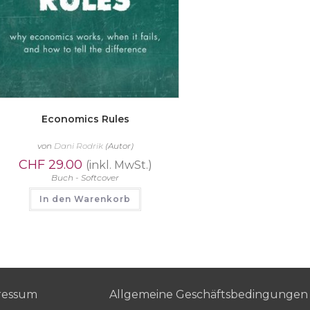
Economics Rules
von
Dani Rodrik
(Autor)
CHF
29.00
(inkl. MwSt.)
Buch - Softcover
In den Warenkorb
ressum
Allgemeine Geschäftsbedingungen