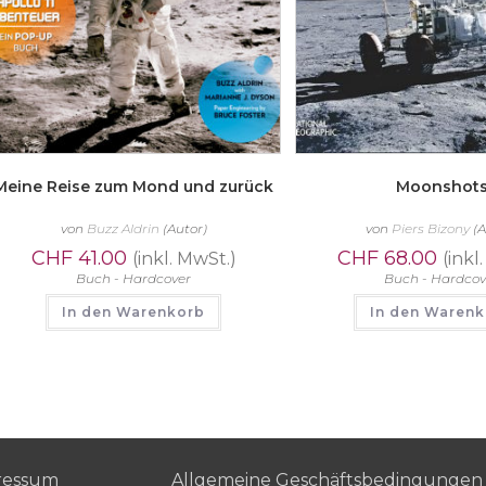
Meine Reise zum Mond und zurück
Moonshot
von
Buzz Aldrin
(Autor)
von
Piers Bizony
(A
CHF
41.00
CHF
68.00
(inkl. MwSt.)
(inkl
Buch - Hardcover
Buch - Hardcov
In den Warenkorb
In den Waren
ressum
Allgemeine Geschäftsbedingungen