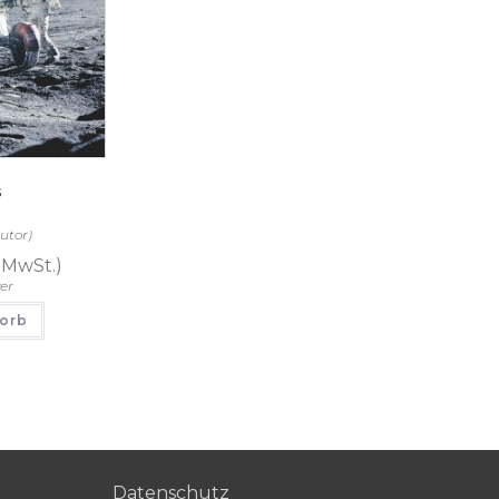
s
utor)
. MwSt.)
er
korb
Datenschutz