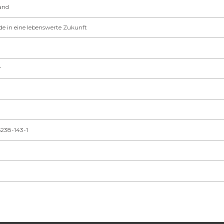
and
e in eine lebenswerte Zukunft
r
238-143-1