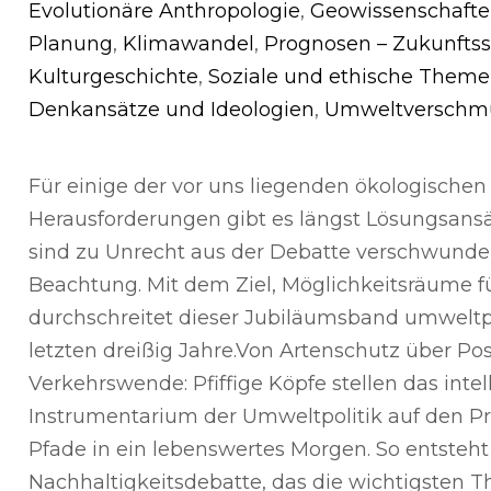
Evolutionäre Anthropologie
,
Geowissenschafte
Planung
,
Klimawandel
,
Prognosen – Zukunftss
Kulturgeschichte
,
Soziale und ethische Them
Denkansätze und Ideologien
,
Umweltverschm
Für einige der vor uns liegenden ökologischen
Herausforderungen gibt es längst Lösungsansä
sind zu Unrecht aus der Debatte verschwunde
Beachtung. Mit dem Ziel, Möglichkeitsräume fü
durchschreitet dieser Jubiläumsband umweltp
letzten dreißig Jahre.Von Artenschutz über Po
Verkehrswende: Pfiffige Köpfe stellen das intel
Instrumentarium der Umweltpolitik auf den P
Pfade in ein lebenswertes Morgen. So entsteh
Nachhaltigkeitsdebatte, das die wichtigsten 