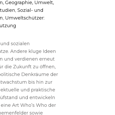
n, Geographie, Umwelt,
tudien
,
Sozial- und
en
,
Umweltschützer:
utzung
 und sozialen
tze. Andere kluge Ideen
n und verdienen erneut
r die Zukunft zu öffnen,
olitische Denkräume der
stwachstum bis hin zur
lektuelle und praktische
rüfstand und entwickeln
t eine Art Who’s Who der
Themenfelder sowie