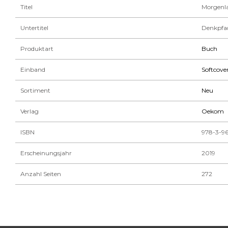
Titel
Morgenl
Untertitel
Denkpfad
Produktart
Buch
Einband
Softcove
Sortiment
Neu
Verlag
Oekom
ISBN
978-3-96
Erscheinungsjahr
2019
Anzahl Seiten
272