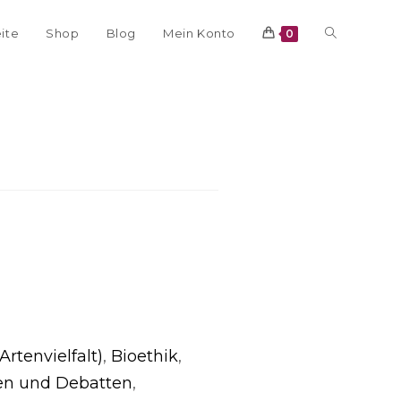
eite
Shop
Blog
Mein Konto
0
Artenvielfalt)
,
Bioethik
,
en und Debatten
,