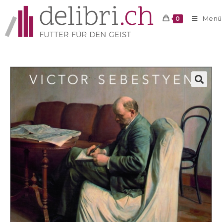
Menü
0