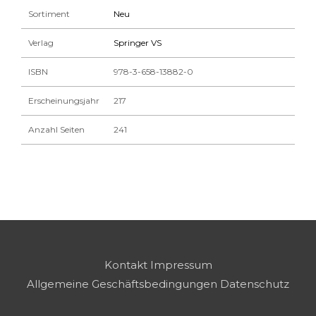
Sortiment
Neu
Verlag
Springer VS
ISBN
978-3-658-13882-0
Erscheinungsjahr
217
Anzahl Seiten
241
Kontakt
Impressum
Allgemeine Geschäftsbedingungen
Datenschutz