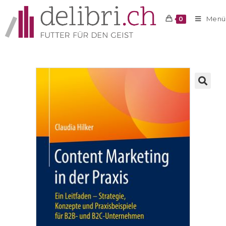
Menü
0