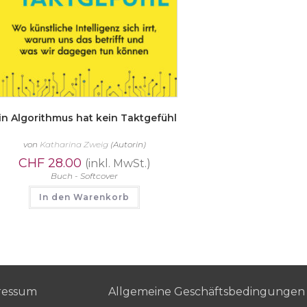
in Algorithmus hat kein Taktgefühl
von
Katharina Zweig
(Autorin)
CHF
28.00
(inkl. MwSt.)
Buch - Softcover
In den Warenkorb
ressum
Allgemeine Geschäftsbedingungen