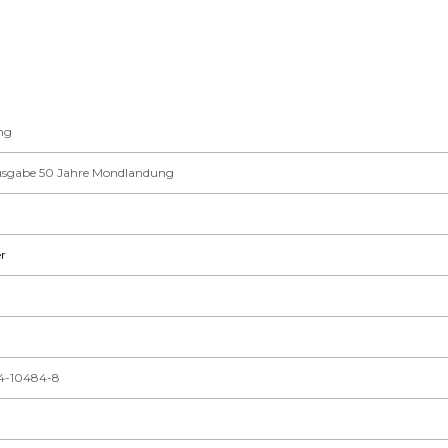
ng
usgabe 50 Jahre Mondlandung
r
14-10484-8