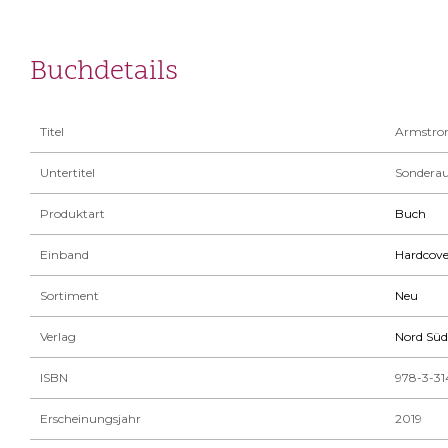
Buchdetails
Titel
Armstro
Untertitel
Sondera
Produktart
Buch
Einband
Hardcove
Sortiment
Neu
Verlag
Nord Süd
ISBN
978-3-3
Erscheinungsjahr
2019