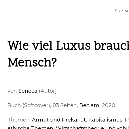
Starts
Wie viel Luxus brauc
Mensch?
von
Seneca
(Autor)
Buch (Softcover), 83 Seiten,
Reclam
, 2020
Themen:
Armut und Prekariat
,
Kapitalismus
,
P
ethische Themen
,
Wirtschaftstheorie und -phi