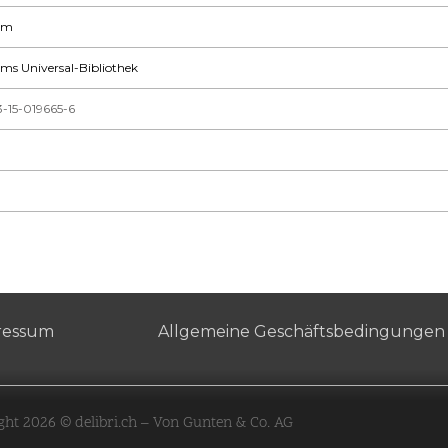
am
ms Universal-Bibliothek
3-15-019665-6
0
ressum
Allgemeine Geschäftsbedingungen
ght 2026 © delibri.ch – Von Gunten & Co. AG