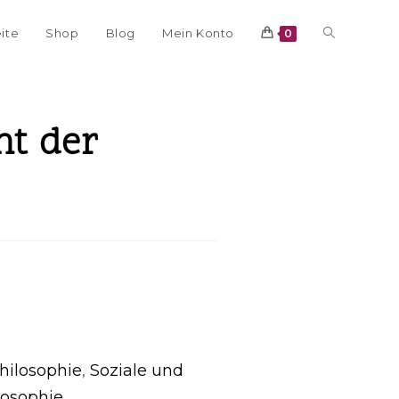
eite
Shop
Blog
Mein Konto
0
ht der
hilosophie
,
Soziale und
losophie