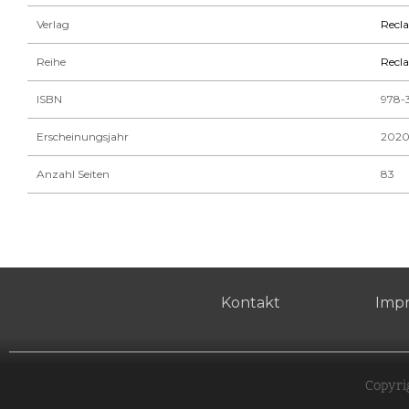
Verlag
Recl
Reihe
Recla
ISBN
978-
Erscheinungsjahr
202
Anzahl Seiten
83
Kontakt
Imp
Copyri