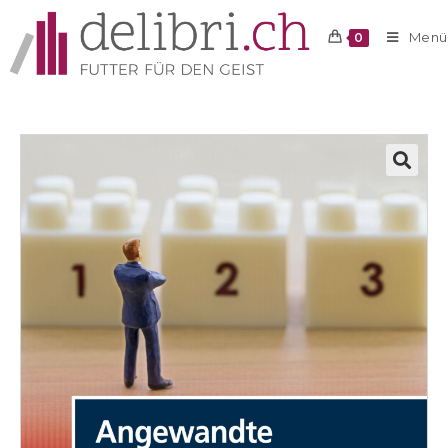
Menü
0