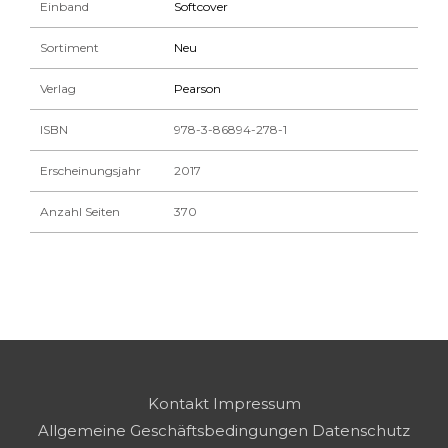
Einband
Softcover
Sortiment
Neu
Verlag
Pearson
ISBN
978-3-86894-278-1
Erscheinungsjahr
2017
Anzahl Seiten
370
Kontakt
Impressum
Allgemeine Geschäftsbedingungen
Datenschutz